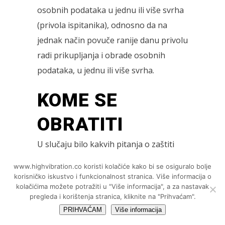
osobnih podataka u jednu ili više svrha
(privola ispitanika), odnosno da na
jednak način povuče ranije danu privolu
radi prikupljanja i obrade osobnih
podataka, u jednu ili više svrha.
KOME SE
OBRATITI
U slučaju bilo kakvih pitanja o zaštiti
osobnih podataka od strane High
www.highvibration.co koristi kolačiće kako bi se osiguralo bolje
Vibration Academy, korisnici i/ili kupci
korisničko iskustvo i funkcionalnost stranica. Više informacija o
kolačićima možete potražiti u "Više informacija", a za nastavak
se mogu obratiti službeniku za zaštitu
pregleda i korištenja stranica, kliknite na "Prihvaćam".
osobnih podataka putem elektroničke
PRIHVAĆAM
Više informacija
pošte na e-mail adresu navedenu u ovoj