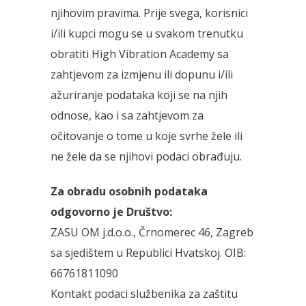
njihovim pravima. Prije svega, korisnici
i/ili kupci mogu se u svakom trenutku
obratiti High Vibration Academy sa
zahtjevom za izmjenu ili dopunu i/ili
ažuriranje podataka koji se na njih
odnose, kao i sa zahtjevom za
očitovanje o tome u koje svrhe žele ili
ne žele da se njihovi podaci obrađuju.
Za obradu osobnih podataka
odgovorno je Društvo:
ZASU OM j.d.o.o., Črnomerec 46, Zagreb
sa sjedištem u Republici Hvatskoj. OIB:
66761811090
Kontakt podaci službenika za zaštitu