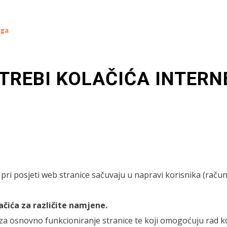
TREBI KOLAČIĆA INTERN
pri posjeti web stranice sačuvaju u napravi korisnika (računa
lačića za različite namjene.
i za osnovno funkcioniranje stranice te koji omogoćuju rad ko