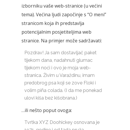
izborniku vaše web-stranice (u većini
tema). Većina ljudi započinje s “O meni”
stranicom koja ih predstavlja
potencijalnim posjetiteljima web
stranice. Na primjer može sadržavati:
Pozdrav! Ja sam dostavljač paket
tijekom dana, nadahnuti glumac
tijekom noći i ovo je moja web-
stranica. Živim u Varaždinu, imam
predobrog psa koji se zove Floki i
volim piña colada. (I da me ponekad
ulovi kiša bez kišobrana.)
…ili nešto poput ovoga:
Tvrtka XYZ Doohickey osnovana je
1971. godine i od tada pruža