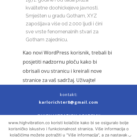
kvalitetne doohickejeve javnosti.
Smješten u gradu Gotham, XYZ
zapošljava više od 2.000 ljudi i čini
sve vrste fenomenalnih stvari za
Gotham zajednicu.
Kao novi WordPress korisnik, trebali bi
posjetiti
nadzornu ploču
kako bi
obrisali ovu stranicu i kreirali nove
stranice za vaš sadržaj. Uživajte!
kontakt:
karlorichter8@gmail.com
©HIGH VIBRATION ACADEMY
www.highvibration.co koristi kolačiće kako bi se osiguralo bolje
IZJAVA O PRIVATNOSTI
UVJETI KORIŠTENJA
|
korisničko iskustvo i funkcionalnost stranica. Više informacija o
kolačićima možete potražiti u "Više informacija", a za nastavak