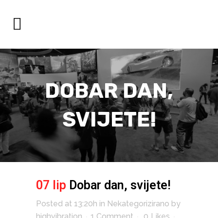
DOBAR DAN,
SVIJETE!
07 lip
Dobar dan, svijete!
Posted at 13:20h
in
Nekategorizirano
by
highvibration
1 Comment
0
Likes